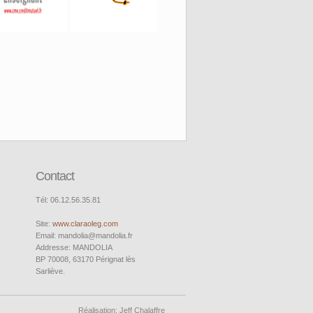
Contact
Tél: 06.12.56.35.81
Site:
www.claraoleg.com
Email: mandolia@mandolia.fr
Addresse: MANDOLIA
BP 70008, 63170 Pérignat lès
Sarliève.
Réalisation: Jeff Chalaffre